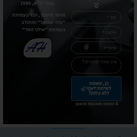
באונ' ת"א, 1980
מגשר מוסמך, חבר בעמותת
"נווה שמואל" ומתנדב
בעמותת "אילני חסד"
כן, אשמח
לשיחת ייעוץ
ללא עלות!
🔒 הטופס מאובטח ומוצפן