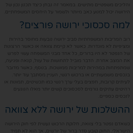
והליכים משפטיים מתישים. במאמר זה נבחן כיצד תכנון נכון של
הירושה יכול למנוע כאב מיותר ולשמור על היחסים המשפחתיים.
למה סכסוכי ירושה פורצים?
רוב המריבות המשפחתיות סביב ירושה נובעות מחוסר בהירות
ומציפיות לא מוגדרות. כאשר לא קיימת צוואה או כאשר הרצונות
של הנפטר לא היו ברורים, כל אחד מבני המשפחה עשוי לפרש
את המצב אחרת. הדבר מוביל לתחושות של עוול, קנאה ופגיעה,
שמתפתחות במהירות למריבות ממושכות. בנוסף, כאשר מדובר
בנכסים משמעותיים או ברכוש רגשי, העניין מסתבך עוד יותר.
לעיתים קרובות, חפצים בעלי ערך רגשי כמו תכשיטים, תמונות או
רהיטים עתיקים גורמים לסכסוכים קשים יותר מאלו הנוגעים
לנכסים כספיים.
ההשלכות של ירושה ללא צוואה
כשאדם נפטר בלי צוואה, חלוקת הרכוש נעשית לפי חוק הירושה
הישראלי. החוק קובע סדר ברור של יורשים, אך הוא לא תמיד