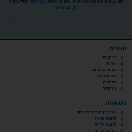
avi_law@netvision.net.il
מצדה 7 בני ברק, מגדל בסר 4
מפת אתר
תפריט
דף הבית
אודות
תחומי התמחות
מהתקשורת
מאמרים
צור קשר
משפחה
עורך דין לענייני משפחה
מזונות אישה
מזונות ילדים
החזקת ילדים