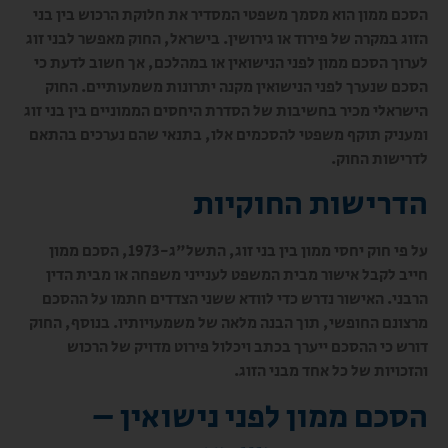
הסכם ממון הוא מסמך משפטי המסדיר את חלוקת הרכוש בין בני
הזוג במקרה של פירוד או גירושין. בישראל, החוק מאפשר לבני זוג
לערוך הסכם ממון לפני הנישואין או במהלכם, אך חשוב לדעת כי
הסכם שנערך לפני הנישואין מקנה יתרונות משמעותיים. החוק
הישראלי מכיר בחשיבות של הסדרת היחסים הממוניים בין בני זוג
ומעניק תוקף משפטי להסכמים אלו, בתנאי שהם נערכים בהתאם
לדרישות החוק.
הדרישות החוקיות
על פי חוק יחסי ממון בין בני זוג, התשל"ג-1973, הסכם ממון
חייב לקבל אישור מבית המשפט לענייני משפחה או מבית הדין
הרבני. האישור נדרש כדי לוודא ששני הצדדים חתמו על ההסכם
מרצונם החופשי, תוך הבנה מלאה של משמעויותיו. בנוסף, החוק
דורש כי ההסכם ייערך בכתב ויכלול פירוט מדויק של הרכוש
והזכויות של כל אחד מבני הזוג.
הסכם ממון לפני נישואין –