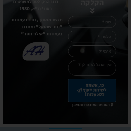
הקלקה
בוגר הפקולטה למשפטים
באונ' ת"א, 1980
מגשר מוסמך, חבר בעמותת
"נווה שמואל" ומתנדב
בעמותת "אילני חסד"
כן, אשמח
לשיחת ייעוץ
ללא עלות!
🔒 הטופס מאובטח ומוצפן