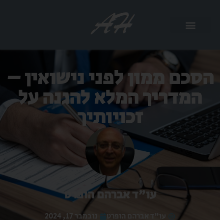
הסכם ממון לפני נישואין –
המדריך המלא להגנה על
זכויותיך
עו"ד אברהם הופרט
עו"ד אברהם הופרט
נובמבר 17, 2024