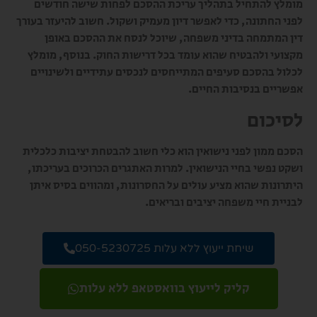
מומלץ להתחיל בתהליך עריכת ההסכם לפחות שישה חודשים
לפני החתונה, כדי לאפשר דיון מעמיק ושקול. חשוב להיעזר בעורך
דין המתמחה בדיני משפחה, שיוכל לנסח את ההסכם באופן
מקצועי ולהבטיח שהוא עומד בכל דרישות החוק. בנוסף, מומלץ
לכלול בהסכם סעיפים המתייחסים לנכסים עתידיים ולשינויים
אפשריים בנסיבות החיים.
לסיכום
הסכם ממון לפני נישואין הוא כלי חשוב להבטחת יציבות כלכלית
ושקט נפשי בחיי הנישואין. למרות האתגרים הכרוכים בעריכתו,
היתרונות שהוא מציע עולים על החסרונות, ומהווים בסיס איתן
לבניית חיי משפחה יציבים ובריאים.
שיחת ייעוץ ללא עלות 050-5230725
קליק לייעוץ בוואסטאפ ללא עלות