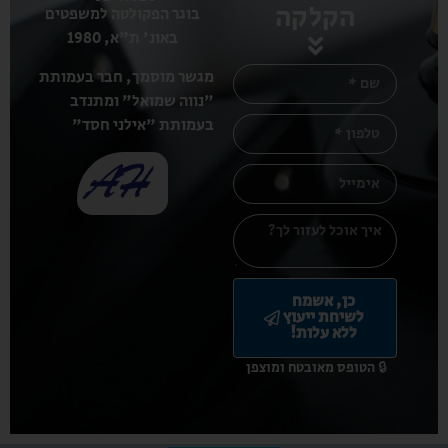
הקלקה
בוגר הפקולטה למשפטים
באונ' ת"א, 1980
מגשר מוסמך, חבר בעמותת
"נווה שמואל" ומתנדב
בעמותת "אילני חסד"
כן, אשמח
לשיחת ייעוץ
ללא עלות!
🔒 הטופס מאובטח ומוצפן