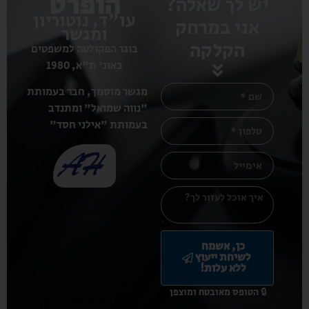
הופרט
יש לך שאלה?
עו"ד, נוטוריון
אני במרחק
ומגשר
הקלקה
בוגר הפקולטה למשפטים
באונ' ת"א, 1980
מגשר מוסמך, חבר בעמותת
"נווה שמואל" ומתנדב
בעמותת "אילני חסד"
כן, אשמח
לשיחת ייעוץ
ללא עלות!
🔒 הטופס מאובטח ומוצפן